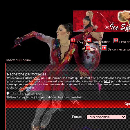
FAQ
Rechercher
Liste 
Profil
Se connecter po
Index du Forum
Recherche par mots-clés:
Vous pouvez utiliser
AND
pour déterminer les mots qui doivent être présents dans les résult
pour déterminer les mots qui peuvent être présents dans les résultats et
NOT
pour détermine
mots qui ne devraient pas être présents dans les résultats. Utilisez * comme un joker pour d
recherches partielles
Recherche par auteur:
Utilisez * comme un joker pour des recherches partielles
Opt
Forum: