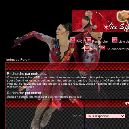
FAQ
Rechercher
Liste 
Profil
Se connecter po
Index du Forum
Recherche par mots-clés:
Vous pouvez utiliser
AND
pour déterminer les mots qui doivent être présents dans les résult
pour déterminer les mots qui peuvent être présents dans les résultats et
NOT
pour détermine
mots qui ne devraient pas être présents dans les résultats. Utilisez * comme un joker pour d
recherches partielles
Recherche par auteur:
Utilisez * comme un joker pour des recherches partielles
Opt
Forum: