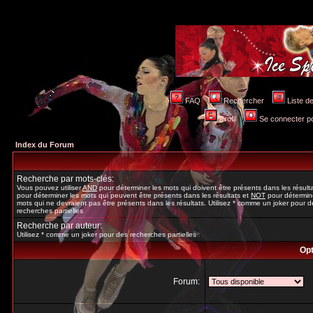
FAQ
Rechercher
Liste 
Profil
Se connecter po
Index du Forum
Recherche par mots-clés:
Vous pouvez utiliser
AND
pour déterminer les mots qui doivent être présents dans les résult
pour déterminer les mots qui peuvent être présents dans les résultats et
NOT
pour détermine
mots qui ne devraient pas être présents dans les résultats. Utilisez * comme un joker pour d
recherches partielles
Recherche par auteur:
Utilisez * comme un joker pour des recherches partielles
Opt
Forum: