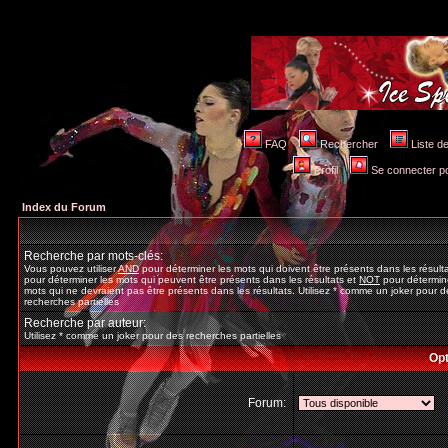
FAQ
Rechercher
Liste 
Profil
Se connecter po
Index du Forum
Recherche par mots-clés:
Vous pouvez utiliser
AND
pour déterminer les mots qui doivent être présents dans les résult
pour déterminer les mots qui peuvent être présents dans les résultats et
NOT
pour détermine
mots qui ne devraient pas être présents dans les résultats. Utilisez * comme un joker pour d
recherches partielles
Recherche par auteur:
Utilisez * comme un joker pour des recherches partielles
Opt
Forum: