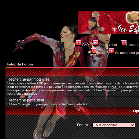
FAQ
Rechercher
Liste 
Profil
Se connecter po
Index du Forum
Recherche par mots-clés:
Vous pouvez utiliser
AND
pour déterminer les mots qui doivent être présents dans les résult
pour déterminer les mots qui peuvent être présents dans les résultats et
NOT
pour détermine
mots qui ne devraient pas être présents dans les résultats. Utilisez * comme un joker pour d
recherches partielles
Recherche par auteur:
Utilisez * comme un joker pour des recherches partielles
Opt
Forum: