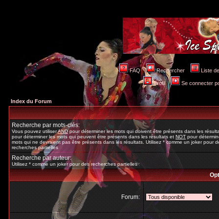
FAQ
Rechercher
Liste 
Profil
Se connecter po
Index du Forum
Recherche par mots-clés:
Vous pouvez utiliser
AND
pour déterminer les mots qui doivent être présents dans les résult
pour déterminer les mots qui peuvent être présents dans les résultats et
NOT
pour détermine
mots qui ne devraient pas être présents dans les résultats. Utilisez * comme un joker pour d
recherches partielles
Recherche par auteur:
Utilisez * comme un joker pour des recherches partielles
Opt
Forum: