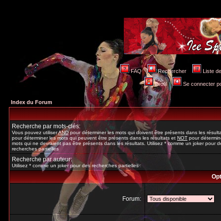
FAQ
Rechercher
Liste 
Profil
Se connecter po
Index du Forum
Recherche par mots-clés:
Vous pouvez utiliser
AND
pour déterminer les mots qui doivent être présents dans les résult
pour déterminer les mots qui peuvent être présents dans les résultats et
NOT
pour détermine
mots qui ne devraient pas être présents dans les résultats. Utilisez * comme un joker pour d
recherches partielles
Recherche par auteur:
Utilisez * comme un joker pour des recherches partielles
Opt
Forum: