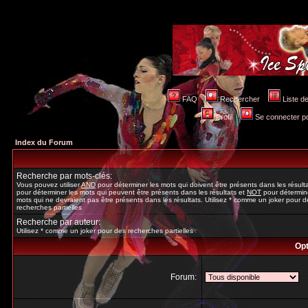
FAQ
Rechercher
Liste 
Profil
Se connecter po
Index du Forum
Recherche par mots-clés:
Vous pouvez utiliser
AND
pour déterminer les mots qui doivent être présents dans les résult
pour déterminer les mots qui peuvent être présents dans les résultats et
NOT
pour détermine
mots qui ne devraient pas être présents dans les résultats. Utilisez * comme un joker pour d
recherches partielles
Recherche par auteur:
Utilisez * comme un joker pour des recherches partielles
Opt
Forum: