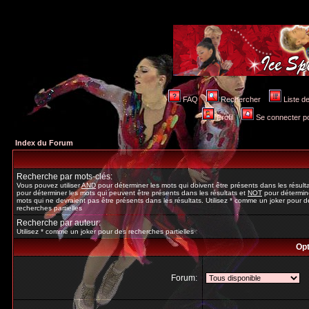
FAQ
Rechercher
Liste 
Profil
Se connecter po
Index du Forum
Recherche par mots-clés:
Vous pouvez utiliser
AND
pour déterminer les mots qui doivent être présents dans les résult
pour déterminer les mots qui peuvent être présents dans les résultats et
NOT
pour détermine
mots qui ne devraient pas être présents dans les résultats. Utilisez * comme un joker pour d
recherches partielles
Recherche par auteur:
Utilisez * comme un joker pour des recherches partielles
Opt
Forum: