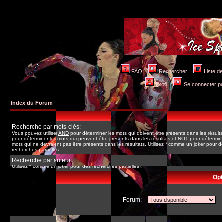
FAQ
Rechercher
Liste 
Profil
Se connecter po
Index du Forum
Recherche par mots-clés:
Vous pouvez utiliser
AND
pour déterminer les mots qui doivent être présents dans les résult
pour déterminer les mots qui peuvent être présents dans les résultats et
NOT
pour détermine
mots qui ne devraient pas être présents dans les résultats. Utilisez * comme un joker pour d
recherches partielles
Recherche par auteur:
Utilisez * comme un joker pour des recherches partielles
Opt
Forum: