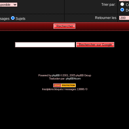
Trier par:
Cr
Dé
Retourner les
sages
Sujets
Powered by
phpBB
© 2001, 2005 phpBB Group
Traduction par :
phpBB-fr.com
Inscriptions bloqués / messages: 13886 / 0