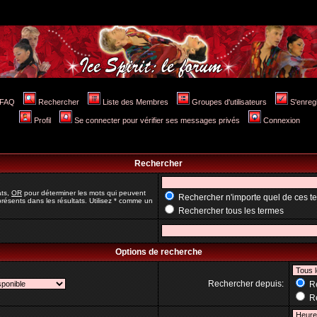
FAQ
Rechercher
Liste des Membres
Groupes d'utilisateurs
S'enreg
Profil
Se connecter pour vérifier ses messages privés
Connexion
Rechercher
ats,
OR
pour déterminer les mots qui peuvent
Rechercher n'importe quel de ces t
résents dans les résultats. Utilisez * comme un
Rechercher tous les termes
Options de recherche
Rechercher depuis:
Re
Re