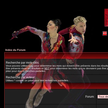
Index du Forum
Recherche par mots-clés:
Vous pouvez utiliser
AND
pour déterminer les mots qui doivent être présents dans les résult
être présents dans les résultats et
NOT
pour déterminer les mots qui ne devraient pas être p
joker pour des recherches partielles
Recherche par auteur:
Utilisez * comme un joker pour des recherches partielles
Forum: