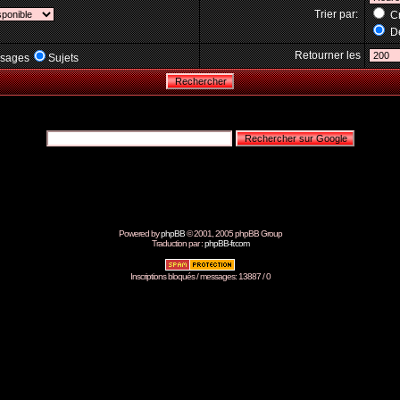
Trier par:
Cr
Dé
Retourner les
sages
Sujets
Powered by
phpBB
© 2001, 2005 phpBB Group
Traduction par :
phpBB-fr.com
Inscriptions bloqués / messages: 13887 / 0