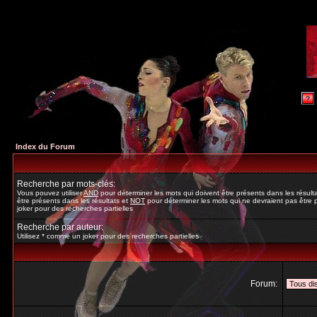
Index du Forum
Recherche par mots-clés:
Vous pouvez utiliser
AND
pour déterminer les mots qui doivent être présents dans les résult
être présents dans les résultats et
NOT
pour déterminer les mots qui ne devraient pas être p
joker pour des recherches partielles
Recherche par auteur:
Utilisez * comme un joker pour des recherches partielles
Forum: