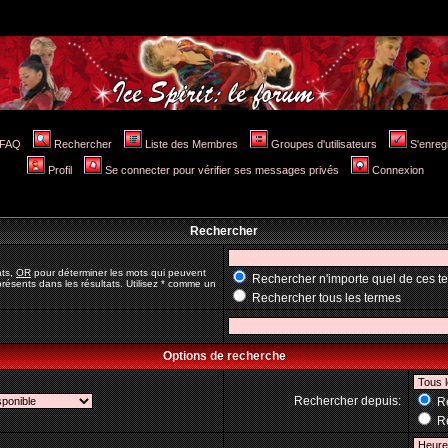
FAQ
Rechercher
Liste des Membres
Groupes d'utilisateurs
S'enreg
Profil
Se connecter pour vérifier ses messages privés
Connexion
Rechercher
ats,
OR
pour déterminer les mots qui peuvent
Rechercher n'importe quel de ces t
résents dans les résultats. Utilisez * comme un
Rechercher tous les termes
Options de recherche
Rechercher depuis:
Re
Re