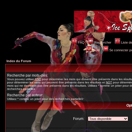
FAQ
Rechercher
Liste 
Profil
Se connecter po
Index du Forum
Recherche par mots-clés:
Vous pouvez utiliser
AND
pour déterminer les mots qui doivent être présents dans les résult
pour déterminer les mots qui peuvent être présents dans les résultats et
NOT
pour détermine
mots qui ne devraient pas être présents dans les résultats. Utilisez * comme un joker pour d
recherches partielles
Recherche par auteur:
Utilisez * comme un joker pour des recherches partielles
Opt
Forum: