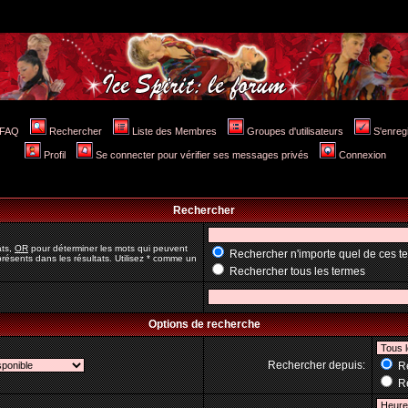
FAQ
Rechercher
Liste des Membres
Groupes d'utilisateurs
S'enreg
Profil
Se connecter pour vérifier ses messages privés
Connexion
Rechercher
ats,
OR
pour déterminer les mots qui peuvent
Rechercher n'importe quel de ces t
résents dans les résultats. Utilisez * comme un
Rechercher tous les termes
Options de recherche
Rechercher depuis:
Re
Re