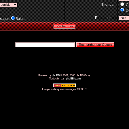
Trier par:
Cr
Dé
Retourner les
sages
Sujets
Powered by
phpBB
© 2001, 2005 phpBB Group
Traduction par :
phpBB-fr.com
Inscriptions bloqués / messages: 13890 / 0