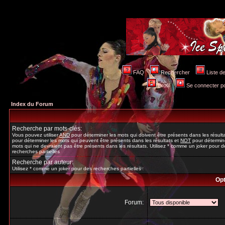
FAQ
Rechercher
Liste 
Profil
Se connecter po
Index du Forum
Recherche par mots-clés:
Vous pouvez utiliser
AND
pour déterminer les mots qui doivent être présents dans les résult
pour déterminer les mots qui peuvent être présents dans les résultats et
NOT
pour détermine
mots qui ne devraient pas être présents dans les résultats. Utilisez * comme un joker pour d
recherches partielles
Recherche par auteur:
Utilisez * comme un joker pour des recherches partielles
Opt
Forum: