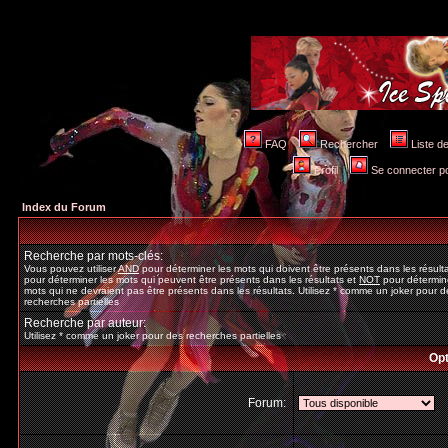
FAQ
Rechercher
Liste 
Profil
Se connecter po
Index du Forum
Recherche par mots-clés:
Vous pouvez utiliser
AND
pour déterminer les mots qui doivent être présents dans les résult
pour déterminer les mots qui peuvent être présents dans les résultats et
NOT
pour détermine
mots qui ne devraient pas être présents dans les résultats. Utilisez * comme un joker pour d
recherches partielles
Recherche par auteur:
Utilisez * comme un joker pour des recherches partielles
Opt
Forum: