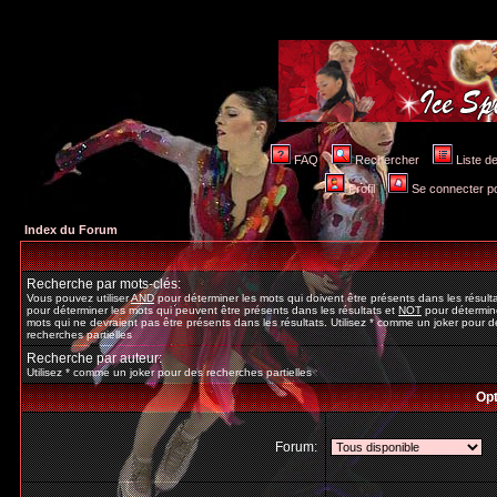
FAQ
Rechercher
Liste 
Profil
Se connecter po
Index du Forum
Recherche par mots-clés:
Vous pouvez utiliser
AND
pour déterminer les mots qui doivent être présents dans les résult
pour déterminer les mots qui peuvent être présents dans les résultats et
NOT
pour détermine
mots qui ne devraient pas être présents dans les résultats. Utilisez * comme un joker pour d
recherches partielles
Recherche par auteur:
Utilisez * comme un joker pour des recherches partielles
Opt
Forum: