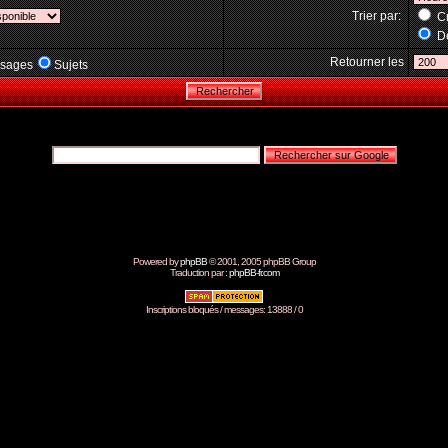
Trier par:
Cr
Dé
Retourner les
sages
Sujets
Powered by
phpBB
© 2001, 2005 phpBB Group
Traduction par :
phpBB-fr.com
Inscriptions bloqués / messages: 13888 / 0