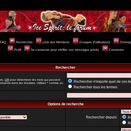
FAQ
Rechercher
Liste des Membres
Groupes d'utilisateurs
S'enreg
Profil
Se connecter pour vérifier ses messages privés
Connexion
Rechercher
ats,
OR
pour déterminer les mots qui peuvent
Rechercher n'importe quel de ces t
résents dans les résultats. Utilisez * comme un
Rechercher tous les termes
Options de recherche
Rechercher depuis:
Re
Re