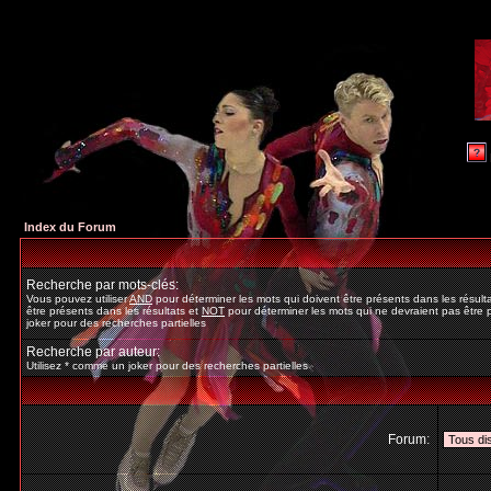
Index du Forum
Recherche par mots-clés:
Vous pouvez utiliser
AND
pour déterminer les mots qui doivent être présents dans les résult
être présents dans les résultats et
NOT
pour déterminer les mots qui ne devraient pas être p
joker pour des recherches partielles
Recherche par auteur:
Utilisez * comme un joker pour des recherches partielles
Forum: