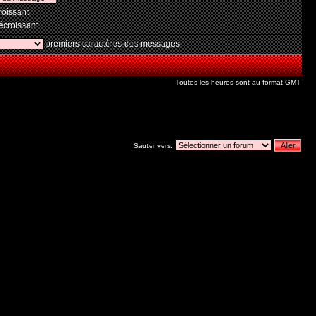
oissant
croissant
premiers caractères des messages
Toutes les heures sont au format GMT
Sauter vers: