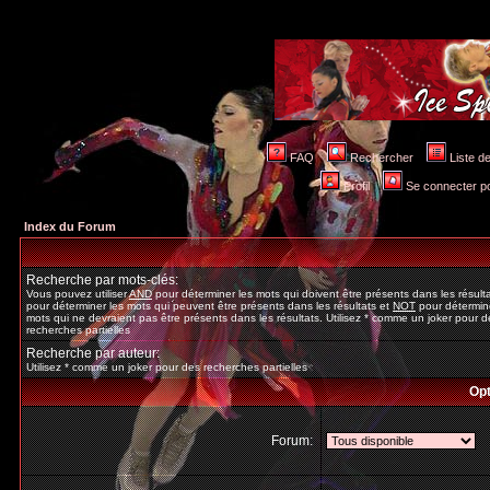
FAQ
Rechercher
Liste 
Profil
Se connecter po
Index du Forum
Recherche par mots-clés:
Vous pouvez utiliser
AND
pour déterminer les mots qui doivent être présents dans les résult
pour déterminer les mots qui peuvent être présents dans les résultats et
NOT
pour détermine
mots qui ne devraient pas être présents dans les résultats. Utilisez * comme un joker pour d
recherches partielles
Recherche par auteur:
Utilisez * comme un joker pour des recherches partielles
Opt
Forum: