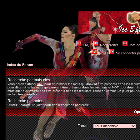
FAQ
Rechercher
Liste 
Profil
Se connecter po
Index du Forum
Recherche par mots-clés:
Vous pouvez utiliser
AND
pour déterminer les mots qui doivent être présents dans les résult
pour déterminer les mots qui peuvent être présents dans les résultats et
NOT
pour détermine
mots qui ne devraient pas être présents dans les résultats. Utilisez * comme un joker pour d
recherches partielles
Recherche par auteur:
Utilisez * comme un joker pour des recherches partielles
Opt
Forum: