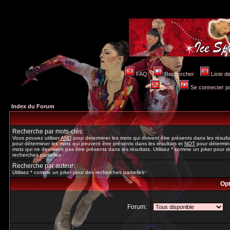
FAQ
Rechercher
Liste 
Profil
Se connecter po
Index du Forum
Recherche par mots-clés:
Vous pouvez utiliser
AND
pour déterminer les mots qui doivent être présents dans les résult
pour déterminer les mots qui peuvent être présents dans les résultats et
NOT
pour détermine
mots qui ne devraient pas être présents dans les résultats. Utilisez * comme un joker pour d
recherches partielles
Recherche par auteur:
Utilisez * comme un joker pour des recherches partielles
Opt
Forum: