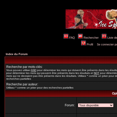
FAQ
Rechercher
Liste 
Profil
Se connecter po
Index du Forum
Recherche par mots-clés:
Vous pouvez utiliser
AND
pour déterminer les mots qui doivent être présents dans les résult
pour déterminer les mots qui peuvent être présents dans les résultats et
NOT
pour détermine
mots qui ne devraient pas être présents dans les résultats. Utilisez * comme un joker pour d
recherches partielles
Recherche par auteur:
Utilisez * comme un joker pour des recherches partielles
Opt
Forum: