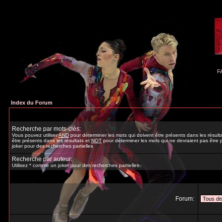
F
Index du Forum
Recherche par mots-clés:
Vous pouvez utiliser
AND
pour déterminer les mots qui doivent être présents dans les résult
être présents dans les résultats et
NOT
pour déterminer les mots qui ne devraient pas être p
joker pour des recherches partielles
Recherche par auteur:
Utilisez * comme un joker pour des recherches partielles
Forum: