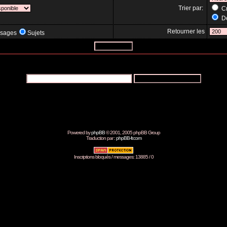
Trier par:
Cr
Dé
Retourner les
sages
Sujets
Powered by
phpBB
© 2001, 2005 phpBB Group
Traduction par :
phpBB-fr.com
Inscriptions bloqués / messages: 13885 / 0