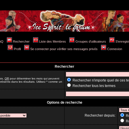
AQ
Rechercher
Liste des Membres
Groupes d'utilisateurs
S'enregis
Profil
Se connecter pour vérifier ses messages privés
Connexion
Rechercher
ats,
OR
pour déterminer les mots qui peuvent
Rechercher n'importe quel de ces t
résents dans les résultats. Utilisez * comme un
Rechercher tous les termes
Options de recherche
Rechercher depuis:
Re
Re