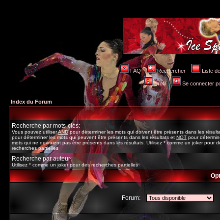
FAQ
Rechercher
Liste 
Profil
Se connecter po
Index du Forum
Recherche par mots-clés:
Vous pouvez utiliser
AND
pour déterminer les mots qui doivent être présents dans les résult
pour déterminer les mots qui peuvent être présents dans les résultats et
NOT
pour détermine
mots qui ne devraient pas être présents dans les résultats. Utilisez * comme un joker pour d
recherches partielles
Recherche par auteur:
Utilisez * comme un joker pour des recherches partielles
Opt
Forum: