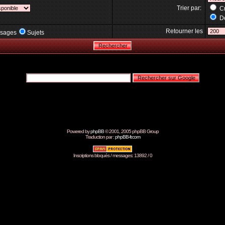
Trier par:
Cr
Dé
Retourner les
sages
Sujets
Powered by
phpBB
© 2001, 2005 phpBB Group
Traduction par :
phpBB-fr.com
Inscriptions bloqués / messages: 13892 / 0