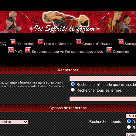
FAQ
Rechercher
Liste des Membres
Groupes d'utilisateurs
S'enreg
Profil
Se connecter pour vérifier ses messages privés
Connexion
Rechercher
ats,
OR
pour déterminer les mots qui peuvent
Rechercher n'importe quel de ces t
résents dans les résultats. Utilisez * comme un
Rechercher tous les termes
Options de recherche
Rechercher depuis:
Re
Re