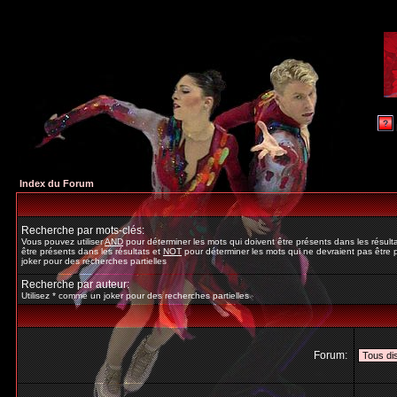
Index du Forum
Recherche par mots-clés:
Vous pouvez utiliser
AND
pour déterminer les mots qui doivent être présents dans les résult
être présents dans les résultats et
NOT
pour déterminer les mots qui ne devraient pas être p
joker pour des recherches partielles
Recherche par auteur:
Utilisez * comme un joker pour des recherches partielles
Forum: