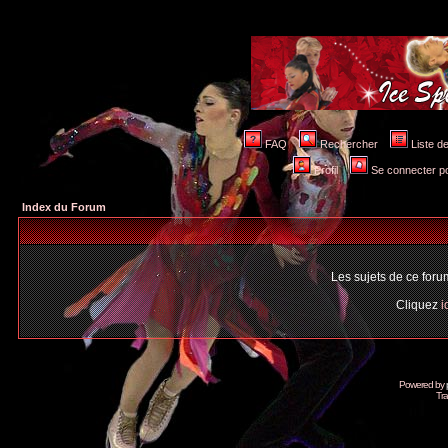
FAQ
Rechercher
Liste 
Profil
Se connecter po
Index du Forum
Les sujets de ce for
Cliquez
i
Powered by
Tra