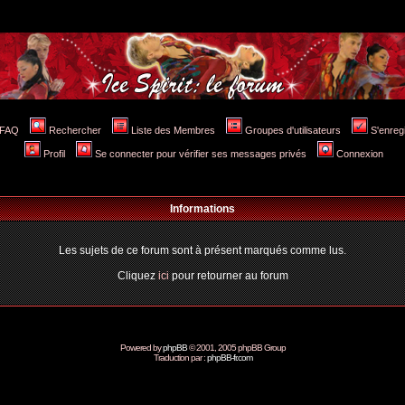
FAQ
Rechercher
Liste des Membres
Groupes d'utilisateurs
S'enreg
Profil
Se connecter pour vérifier ses messages privés
Connexion
Informations
Les sujets de ce forum sont à présent marqués comme lus.
Cliquez
ici
pour retourner au forum
Powered by
phpBB
© 2001, 2005 phpBB Group
Traduction par :
phpBB-fr.com