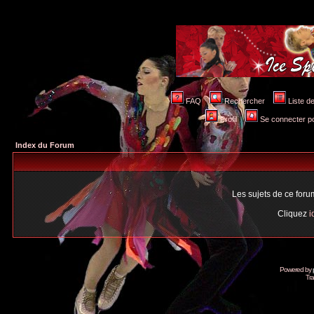
FAQ
Rechercher
Liste 
Profil
Se connecter po
Index du Forum
Les sujets de ce for
Cliquez
i
Powered by
Tra