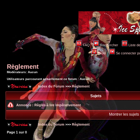
FAQ
Rechercher
Liste 
Profil
Se connecter po
Règlement
Modérateurs: Aucun
Utilisateurs parcourant actuellement ce forum : Aucun
Index du Forum
>>>
Règlement
Sujets
Annonce :
Règles à lire impérativement
Montrer les sujets
Index du Forum
>>>
Règlement
Page
1
sur
0