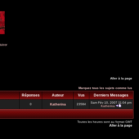
istrer
Aller à la page
Marquez tous les sujets comme lus
Réponses
Auteur
Vus
Derniers Messages
Sam Fév 10, 2007 11:04 pm
0
Katherina
23584
Katherina
Toutes les heures sont au format GMT
Aller à la page