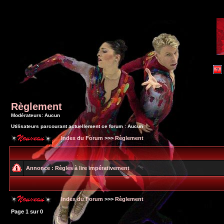
Règlement
Modérateurs: Aucun
Utilisateurs parcourant actuellement ce forum : Aucun
Index du Forum
>>>
Règlement
Annonce :
Règles à lire impérativement
Index du Forum
>>>
Règlement
Page
1
sur
0