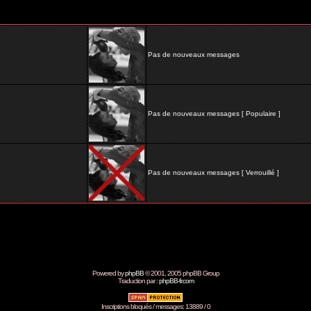
Pas de nouveaux messages
Pas de nouveaux messages [ Populaire ]
Pas de nouveaux messages [ Verrouillé ]
Powered by
phpBB
© 2001, 2005 phpBB Group
Traduction par :
phpBB-fr.com
Inscriptions bloqués / messages: 13889 / 0