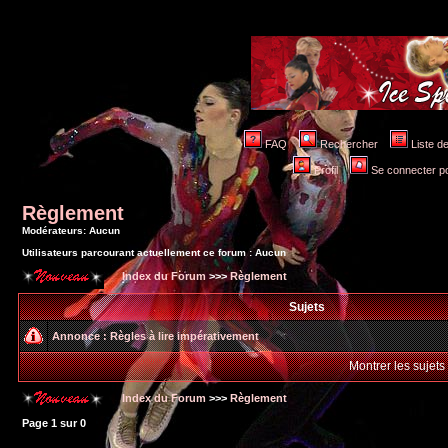
FAQ
Rechercher
Liste 
Profil
Se connecter po
Règlement
Modérateurs: Aucun
Utilisateurs parcourant actuellement ce forum : Aucun
Index du Forum
>>>
Règlement
Sujets
Annonce :
Règles à lire impérativement
Montrer les sujets
Index du Forum
>>>
Règlement
Page
1
sur
0