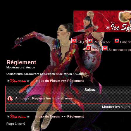
FAQ
Rechercher
Liste 
Profil
Se connecter po
Règlement
Modérateurs: Aucun
Utilisateurs parcourant actuellement ce forum : Aucun
Index du Forum
>>>
Règlement
Sujets
Annonce :
Règles à lire impérativement
Montrer les sujets
Index du Forum
>>>
Règlement
Page
1
sur
0