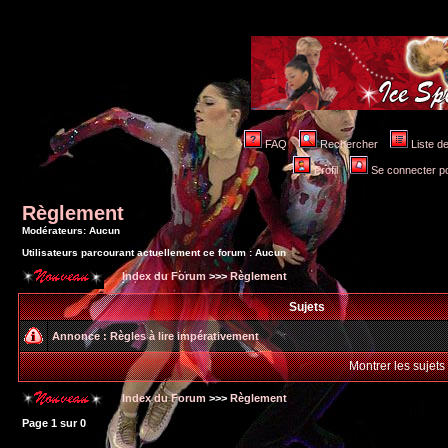
FAQ
Rechercher
Liste 
Profil
Se connecter po
Règlement
Modérateurs: Aucun
Utilisateurs parcourant actuellement ce forum : Aucun
Index du Forum
>>>
Règlement
Sujets
Annonce :
Règles à lire impérativement
Montrer les sujets
Index du Forum
>>>
Règlement
Page
1
sur
0