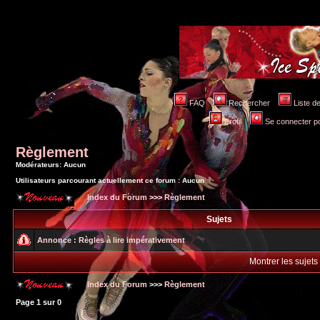
FAQ
Rechercher
Liste 
Profil
Se connecter po
Règlement
Modérateurs: Aucun
Utilisateurs parcourant actuellement ce forum : Aucun
Index du Forum
>>>
Règlement
Sujets
Annonce :
Règles à lire impérativement
Montrer les sujets
Index du Forum
>>>
Règlement
Page
1
sur
0