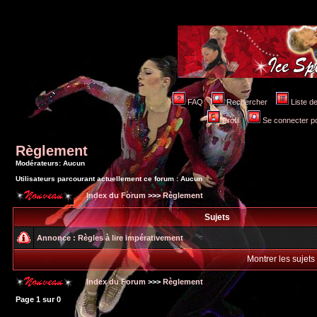
FAQ
Rechercher
Liste 
Profil
Se connecter po
Règlement
Modérateurs: Aucun
Utilisateurs parcourant actuellement ce forum : Aucun
Index du Forum
>>>
Règlement
Sujets
Annonce :
Règles à lire impérativement
Montrer les sujets
Index du Forum
>>>
Règlement
Page
1
sur
0