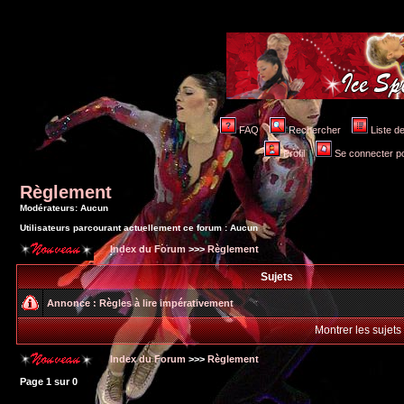
FAQ
Rechercher
Liste 
Profil
Se connecter po
Règlement
Modérateurs: Aucun
Utilisateurs parcourant actuellement ce forum : Aucun
Index du Forum
>>>
Règlement
Sujets
Annonce :
Règles à lire impérativement
Montrer les sujets
Index du Forum
>>>
Règlement
Page
1
sur
0