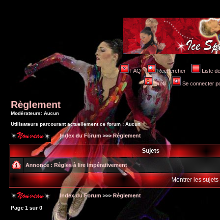
FAQ
Rechercher
Liste 
Profil
Se connecter po
Règlement
Modérateurs: Aucun
Utilisateurs parcourant actuellement ce forum : Aucun
Index du Forum
>>>
Règlement
Sujets
Annonce :
Règles à lire impérativement
Montrer les sujets
Index du Forum
>>>
Règlement
Page
1
sur
0