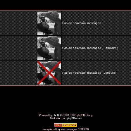
Pas de nouveaux messages
Pas de nouveaux messages [ Populaire ]
Pas de nouveaux messages [ Verrouillé ]
Powered by
phpBB
© 2001, 2005 phpBB Group
Traduction par :
phpBB-fr.com
Inscriptions bloqués / messages: 13889 / 0