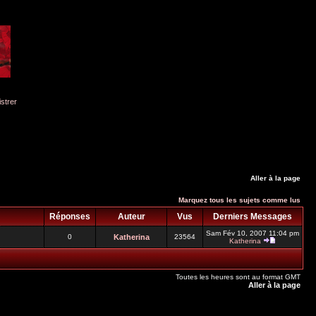
istrer
Aller à la page
Marquez tous les sujets comme lus
Réponses
Auteur
Vus
Derniers Messages
Sam Fév 10, 2007 11:04 pm
0
Katherina
23564
Katherina
Toutes les heures sont au format GMT
Aller à la page