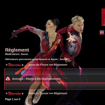
Règlement
Modérateurs: Aucun
Utilisateurs parcourant actuellement ce forum : Aucun
Index du Forum
>>>
Règlement
Annonce :
Règles à lire impérativement
Index du Forum
>>>
Règlement
Page
1
sur
0