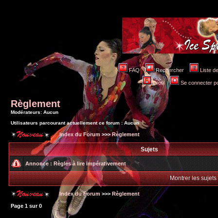
FAQ
Rechercher
Liste 
Profil
Se connecter po
Règlement
Modérateurs: Aucun
Utilisateurs parcourant actuellement ce forum : Aucun
Index du Forum
>>>
Règlement
Sujets
Annonce :
Règles à lire impérativement
Montrer les sujets
Index du Forum
>>>
Règlement
Page
1
sur
0