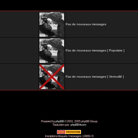
Pas de nouveaux messages
Pas de nouveaux messages [ Populaire ]
Pas de nouveaux messages [ Verrouillé ]
Powered by
phpBB
© 2001, 2005 phpBB Group
Traduction par :
phpBB-fr.com
Inscriptions bloqués / messages: 13889 / 0