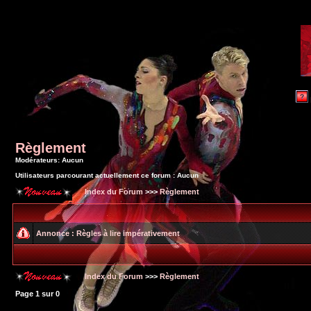
Règlement
Modérateurs: Aucun
Utilisateurs parcourant actuellement ce forum : Aucun
Index du Forum
>>>
Règlement
Annonce :
Règles à lire impérativement
Index du Forum
>>>
Règlement
Page
1
sur
0