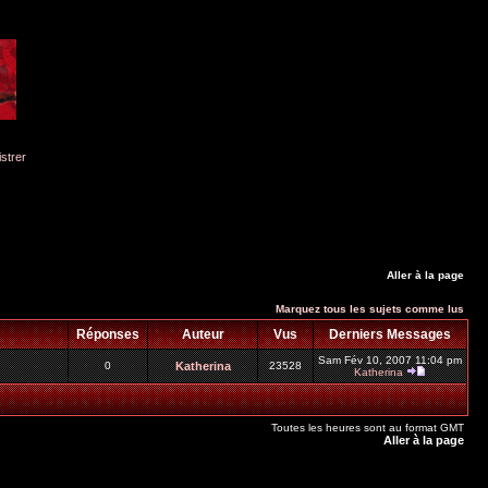
istrer
Aller à la page
Marquez tous les sujets comme lus
Réponses
Auteur
Vus
Derniers Messages
Sam Fév 10, 2007 11:04 pm
0
Katherina
23528
Katherina
Toutes les heures sont au format GMT
Aller à la page