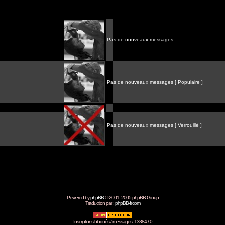
Pas de nouveaux messages
Pas de nouveaux messages [ Populaire ]
Pas de nouveaux messages [ Verrouillé ]
Powered by
phpBB
© 2001, 2005 phpBB Group
Traduction par :
phpBB-fr.com
Inscriptions bloqués / messages: 13884 / 0