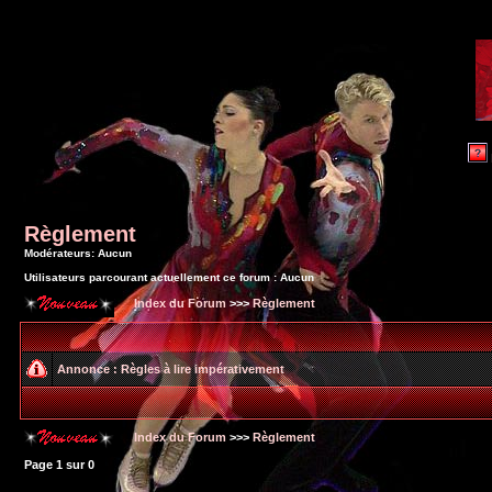
Règlement
Modérateurs: Aucun
Utilisateurs parcourant actuellement ce forum : Aucun
Index du Forum
>>>
Règlement
Annonce :
Règles à lire impérativement
Index du Forum
>>>
Règlement
Page
1
sur
0