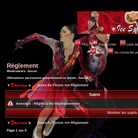
FAQ
Rechercher
Liste 
Profil
Se connecter po
Règlement
Modérateurs: Aucun
Utilisateurs parcourant actuellement ce forum : Aucun
Index du Forum
>>>
Règlement
Sujets
Annonce :
Règles à lire impérativement
Montrer les sujets
Index du Forum
>>>
Règlement
Page
1
sur
0