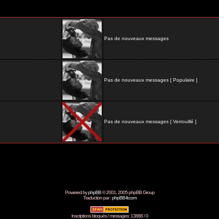
Pas de nouveaux messages
Pas de nouveaux messages [ Populaire ]
Pas de nouveaux messages [ Verrouillé ]
Powered by
phpBB
© 2001, 2005 phpBB Group
Traduction par :
phpBB-fr.com
Inscriptions bloqués / messages: 13888 / 0