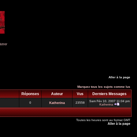
istrer
Aller à la page
Marquez tous les sujets comme lus
Réponses
Auteur
Vus
Derniers Messages
Sam Fév 10, 2007 11:04 pm
0
Katherina
23558
Katherina
Toutes les heures sont au format GMT
Aller à la page