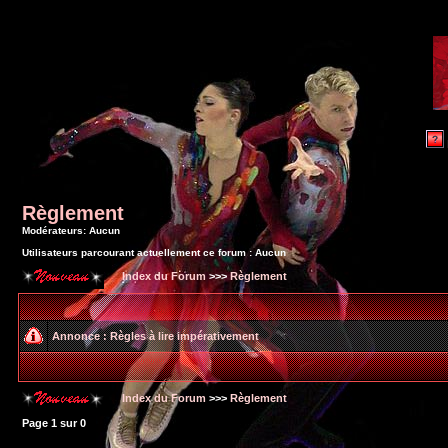
Règlement
Modérateurs: Aucun
Utilisateurs parcourant actuellement ce forum : Aucun
Index du Forum
>>>
Règlement
Annonce :
Règles à lire impérativement
Index du Forum
>>>
Règlement
Page
1
sur
0