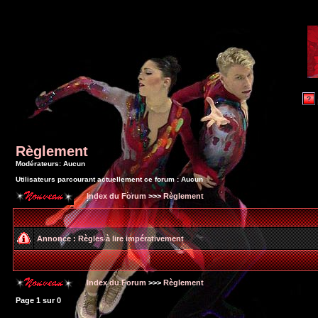
Règlement
Modérateurs: Aucun
Utilisateurs parcourant actuellement ce forum : Aucun
Index du Forum
>>>
Règlement
Annonce :
Règles à lire impérativement
Index du Forum
>>>
Règlement
Page
1
sur
0