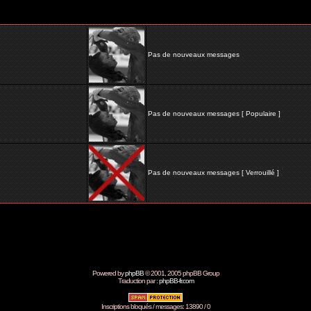
Pas de nouveaux messages
Pas de nouveaux messages [ Populaire ]
Pas de nouveaux messages [ Verrouillé ]
Powered by
phpBB
© 2001, 2005 phpBB Group
Traduction par :
phpBB-fr.com
Inscriptions bloqués / messages: 13890 / 0