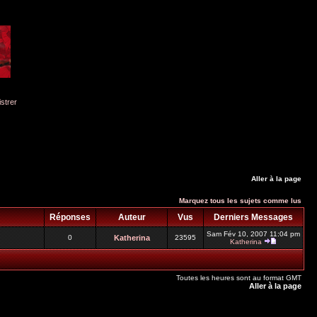
istrer
Aller à la page
Marquez tous les sujets comme lus
Réponses
Auteur
Vus
Derniers Messages
Sam Fév 10, 2007 11:04 pm
0
Katherina
23595
Katherina
Toutes les heures sont au format GMT
Aller à la page