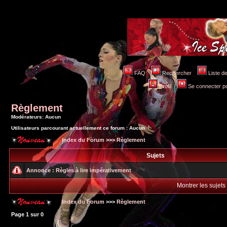
FAQ
Rechercher
Liste 
Profil
Se connecter po
Règlement
Modérateurs: Aucun
Utilisateurs parcourant actuellement ce forum : Aucun
Index du Forum
>>>
Règlement
Sujets
Annonce :
Règles à lire impérativement
Montrer les sujets
Index du Forum
>>>
Règlement
Page
1
sur
0