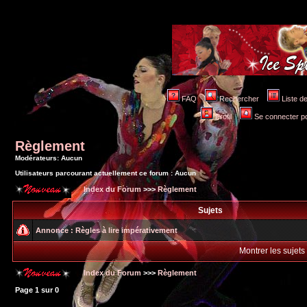
FAQ
Rechercher
Liste 
Profil
Se connecter po
Règlement
Modérateurs: Aucun
Utilisateurs parcourant actuellement ce forum : Aucun
Index du Forum
>>>
Règlement
Sujets
Annonce :
Règles à lire impérativement
Montrer les sujets
Index du Forum
>>>
Règlement
Page
1
sur
0