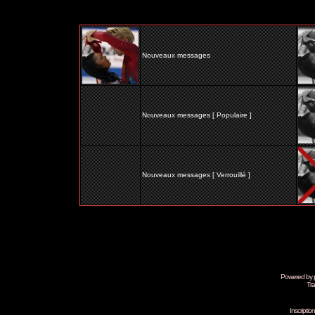
Nouveaux messages
Nouveaux messages [ Populaire ]
Nouveaux messages [ Verrouillé ]
Powered by
Tra
Inscripti