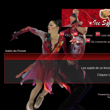
FAQ
Rechercher
Liste 
Profil
Se connecter po
Index du Forum
Les sujets de ce for
Cliquez
i
Powered by
Tra