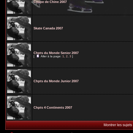
Coupe de Chine 2007
Skate Canada 2007
Chpts du Monde Senior 2007
[
Aller à la page:
1
,
2
,
3
]
Chpts du Monde Junior 2007
Chpts 4 Continents 2007
Montrer les sujets