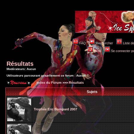
FAQ
Rechercher
Liste 
Profil
Se connecter po
Résultats
Modérateurs: Aucun
Utilisateurs parcourant actuellement ce forum : Aucun
Index du Forum
>>>
Résultats
Sujets
Trophée Eric Bompard 2007