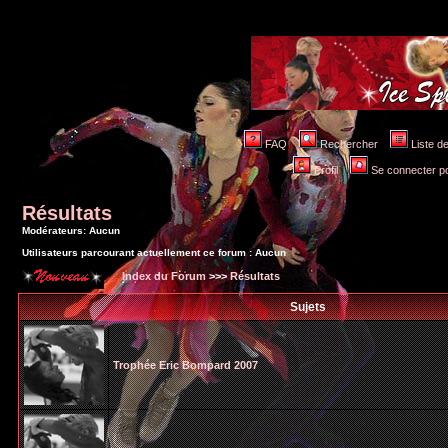
FAQ
Rechercher
Liste 
Profil
Se connecter po
Résultats
Modérateurs: Aucun
Utilisateurs parcourant actuellement ce forum : Aucun
Index du Forum
>>>
Résultats
Sujets
Trophée Eric Bompard 2007