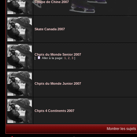
Coupe de Chine 2007
Skate Canada 2007
Chpts du Monde Senior 2007
[
Aller à la page:
1
,
2
,
3
]
Chpts du Monde Junior 2007
Chpts 4 Continents 2007
Montrer les sujets